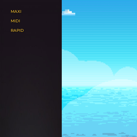
MAXI
MIDI
RAPID