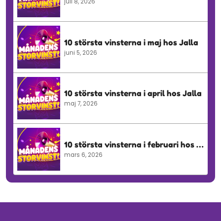
juli 8, 2026
10 största vinsterna i maj hos Jalla
juni 5, 2026
10 största vinsterna i april hos Jalla
maj 7, 2026
10 största vinsterna i februari hos Jalla
mars 6, 2026