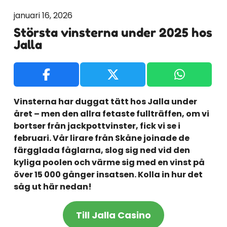
januari 16, 2026
Största vinsterna under 2025 hos
Jalla
Vinsterna har duggat tätt hos Jalla under
året – men den allra fetaste fullträffen, om vi
bortser från jackpottvinster, fick vi se i
februari. Vår lirare från Skåne joinade de
färgglada fåglarna, slog sig ned vid den
kyliga poolen och värme sig med en vinst på
över 15 000 gånger insatsen. Kolla in hur det
såg ut här nedan!
Till Jalla Casino