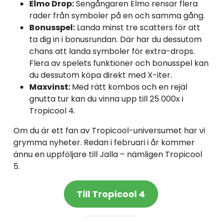
Elmo Drop:
Sengångaren Elmo rensar flera
rader från symboler på en och samma gång.
Bonusspel:
Landa minst tre scatters för att
ta dig in i bonusrundan. Där har du dessutom
chans att landa symboler för extra-drops.
Flera av spelets funktioner och bonusspel kan
du dessutom köpa direkt med X-iter.
Maxvinst:
Med rätt kombos och en rejäl
gnutta tur kan du vinna upp till 25 000x i
Tropicool 4.
Om du är ett fan av Tropicool-universumet har vi
grymma nyheter. Redan i februari i år kommer
ännu en uppföljare till Jalla – nämligen Tropicool
5.
Till Tropicool 4