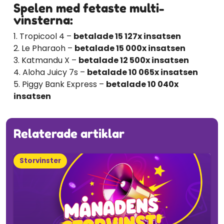
Spelen med fetaste multi-
vinsterna:
1. Tropicool 4 –
betalade 15 127x insatsen
2. Le Pharaoh –
betalade 15 000x insatsen
3. Katmandu X –
betalade 12 500x insatsen
4. Aloha Juicy 7s –
betalade 10 065x insatsen
5. Piggy Bank Express –
betalade 10 040x
insatsen
Relaterade artiklar
Storvinster