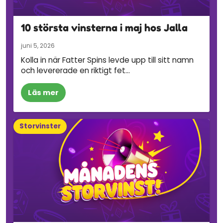
10 största vinsterna i maj hos Jalla
juni 5, 2026
Kolla in när Fatter Spins levde upp till sitt namn
och levererade en riktigt fet…
Läs mer
Storvinster