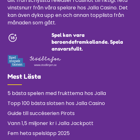
allt från schyssta releaser i casinot till riktigt feta
vinstsnurr från våra spelare hos Jalla Casino. Det
kan även dyka upp en och annan topplista från
månaden som gått.
Spel kan vara
beroendeframkallande. Spela
ansvarsfullt.
Mest Lästa
5 bästa spelen med frukttema hos Jalla
Topp 100 bästa slotsen hos Jalla Casino
Guide till succéserien Pirots
Vann 1,5 miljoner kr i Jalla Jackpott
Fem heta spelsläpp 2025