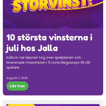
10 största vinsterna i
juli hos Jalla
Kolla in när lejonen tog över spelplanen och
levererade maxvinsten i 5 Lions Megaways till vår
spelare.
augusti 7, 2026
Läs mer